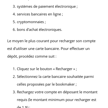
systèmes de paiement électronique ;
services bancaires en ligne ;
cryptomonnaies ;
bons d'achat électroniques.
Le moyen le plus courant pour recharger son compte
est d'utiliser une carte bancaire. Pour effectuer un
dépôt, procédez comme suit :
Cliquez sur le bouton « Recharger » ;
Sélectionnez la carte bancaire souhaitée parmi
celles proposées par le bookmaker ;
Rechargez votre compte en déposant le montant
requis (le montant minimum pour recharger est
de 1 $) ;