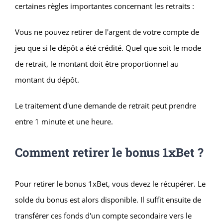
certaines règles importantes concernant les retraits :
Vous ne pouvez retirer de l'argent de votre compte de
jeu que si le dépôt a été crédité. Quel que soit le mode
de retrait, le montant doit être proportionnel au
montant du dépôt.
Le traitement d'une demande de retrait peut prendre
entre 1 minute et une heure.
Comment retirer le bonus 1xBet ?
Pour retirer le bonus 1xBet, vous devez le récupérer. Le
solde du bonus est alors disponible. Il suffit ensuite de
transférer ces fonds d'un compte secondaire vers le