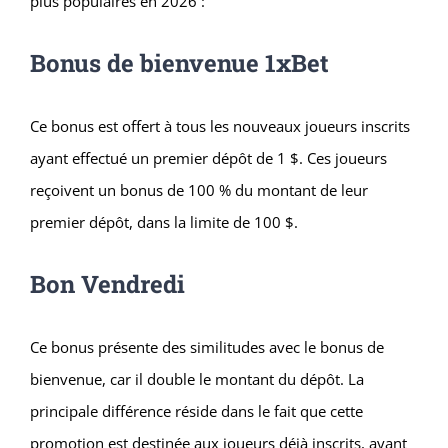
plus populaires en 2026 :
Bonus de bienvenue 1xBet
Ce bonus est offert à tous les nouveaux joueurs inscrits
ayant effectué un premier dépôt de 1 $. Ces joueurs
reçoivent un bonus de 100 % du montant de leur
premier dépôt, dans la limite de 100 $.
Bon Vendredi
Ce bonus présente des similitudes avec le bonus de
bienvenue, car il double le montant du dépôt. La
principale différence réside dans le fait que cette
promotion est destinée aux joueurs déjà inscrits, ayant