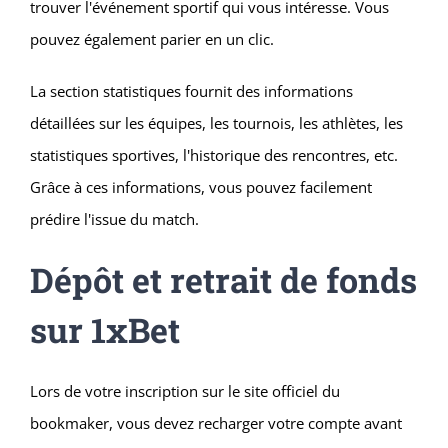
trouver l'événement sportif qui vous intéresse. Vous
pouvez également parier en un clic.
La section statistiques fournit des informations
détaillées sur les équipes, les tournois, les athlètes, les
statistiques sportives, l'historique des rencontres, etc.
Grâce à ces informations, vous pouvez facilement
prédire l'issue du match.
Dépôt et retrait de fonds
sur 1xBet
Lors de votre inscription sur le site officiel du
bookmaker, vous devez recharger votre compte avant