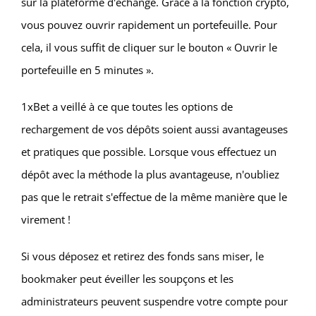
sur la plateforme d'échange. Grâce à la fonction crypto,
vous pouvez ouvrir rapidement un portefeuille. Pour
cela, il vous suffit de cliquer sur le bouton « Ouvrir le
portefeuille en 5 minutes ».
1xBet a veillé à ce que toutes les options de
rechargement de vos dépôts soient aussi avantageuses
et pratiques que possible. Lorsque vous effectuez un
dépôt avec la méthode la plus avantageuse, n'oubliez
pas que le retrait s'effectue de la même manière que le
virement !
Si vous déposez et retirez des fonds sans miser, le
bookmaker peut éveiller les soupçons et les
administrateurs peuvent suspendre votre compte pour