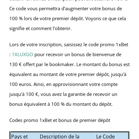
Ce code vous permettra d'augmenter votre bonus de
100 % lors de votre premier dépôt. Voyons ce que cela
signifie et comment l'obtenir.
Lors de votre inscription, saisissez le code promo 1xBet
:
1XLUXGO
pour recevoir un bonus de bienvenue de
130 € offert par le bookmaker. Le montant du bonus est
équivalent au montant de votre premier dépôt, jusqu'à
100 euros. Ainsi, en approvisionnant votre compte
jusqu'à 100 €, vous avez la garantie de recevoir un
bonus équivalent à 100 % du montant du dépôt.
Сodes promo 1xBet et bonus de premier dépôt
Pays et
Description de la
Le Code