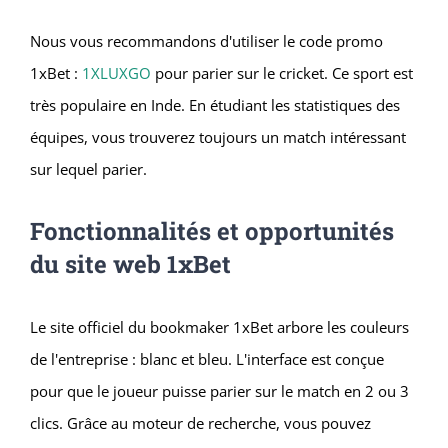
Nous vous recommandons d'utiliser le code promo
1xBet :
1XLUXGO
pour parier sur le cricket. Ce sport est
très populaire en Inde. En étudiant les statistiques des
équipes, vous trouverez toujours un match intéressant
sur lequel parier.
Fonctionnalités et opportunités
du site web 1xBet
Le site officiel du bookmaker 1xBet arbore les couleurs
de l'entreprise : blanc et bleu. L'interface est conçue
pour que le joueur puisse parier sur le match en 2 ou 3
clics. Grâce au moteur de recherche, vous pouvez