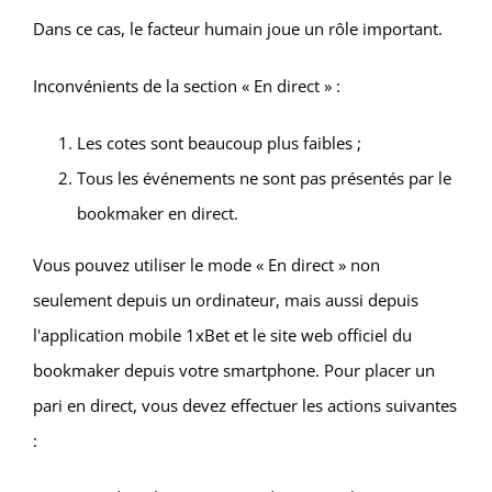
Dans ce cas, le facteur humain joue un rôle important.
Inconvénients de la section « En direct » :
Les cotes sont beaucoup plus faibles ;
Tous les événements ne sont pas présentés par le
bookmaker en direct.
Vous pouvez utiliser le mode « En direct » non
seulement depuis un ordinateur, mais aussi depuis
l'application mobile 1xBet et le site web officiel du
bookmaker depuis votre smartphone. Pour placer un
pari en direct, vous devez effectuer les actions suivantes
: