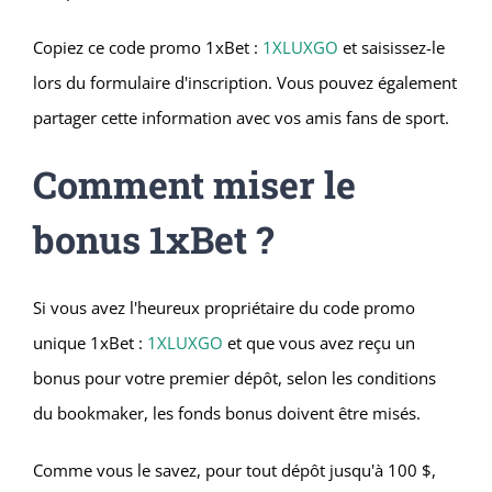
Copiez ce code promo 1xBet :
1XLUXGO
et saisissez-le
lors du formulaire d'inscription. Vous pouvez également
partager cette information avec vos amis fans de sport.
Comment miser le
bonus 1xBet ?
Si vous avez l'heureux propriétaire du code promo
unique 1xBet :
1XLUXGO
et que vous avez reçu un
bonus pour votre premier dépôt, selon les conditions
du bookmaker, les fonds bonus doivent être misés.
Comme vous le savez, pour tout dépôt jusqu'à 100 $,