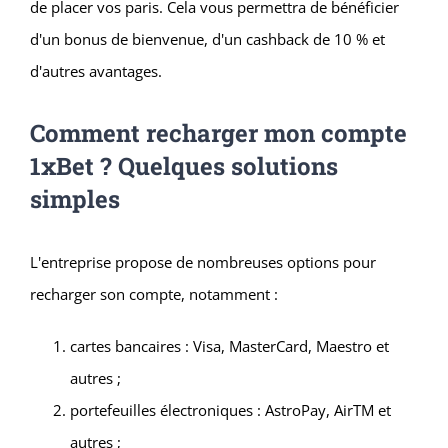
de placer vos paris. Cela vous permettra de bénéficier
d'un bonus de bienvenue, d'un cashback de 10 % et
d'autres avantages.
Comment recharger mon compte
1xBet ? ​​Quelques solutions
simples
L'entreprise propose de nombreuses options pour
recharger son compte, notamment :
cartes bancaires : Visa, MasterCard, Maestro et
autres ;
portefeuilles électroniques : AstroPay, AirTM et
autres ;