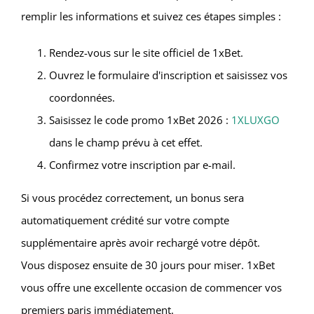
remplir les informations et suivez ces étapes simples :
Rendez-vous sur le site officiel de 1xBet.
Ouvrez le formulaire d'inscription et saisissez vos
coordonnées.
Saisissez le code promo 1xBet 2026 :
1XLUXGO
dans le champ prévu à cet effet.
Confirmez votre inscription par e-mail.
Si vous procédez correctement, un bonus sera
automatiquement crédité sur votre compte
supplémentaire après avoir rechargé votre dépôt.
Vous disposez ensuite de 30 jours pour miser. 1xBet
vous offre une excellente occasion de commencer vos
premiers paris immédiatement.