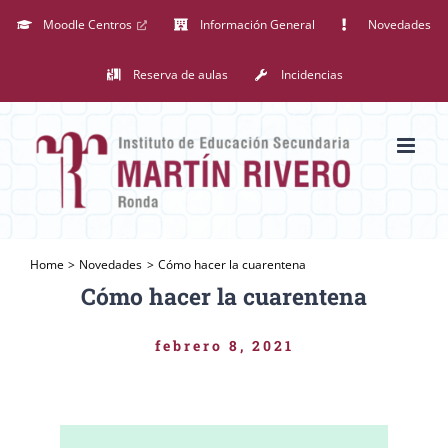
Saltar
Moodle Centros
Información General
Novedades
al
Reserva de aulas
Incidencias
contenido
Home
Novedades
Cómo hacer la cuarentena
Cómo hacer la cuarentena
febrero 8, 2021