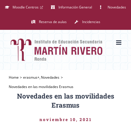
Saltar
Moodle Centros
Información General
Novedades
al
Reserva de aulas
Incidencias
contenido
Home
erasmus+
Novedades
Novedades en las movilidades Erasmus
Novedades en las movilidades
Erasmus
noviembre 10, 2021