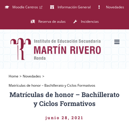
Saltar
Moodle Centros
Información General
Novedades
al
Reserva de aulas
Incidencias
contenido
Home
Novedades
Matrículas de honor – Bachillerato y Ciclos Formativos
Matrículas de honor – Bachillerato
y Ciclos Formativos
junio 28, 2021