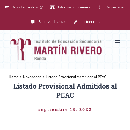
Saltar
Moodle Centros
Información General
Novedades
al
Reserva de aulas
Incidencias
contenido
Home
Novedades
Listado Provisional Admitidos al PEAC
Listado Provisional Admitidos al
PEAC
septiembre 18, 2022