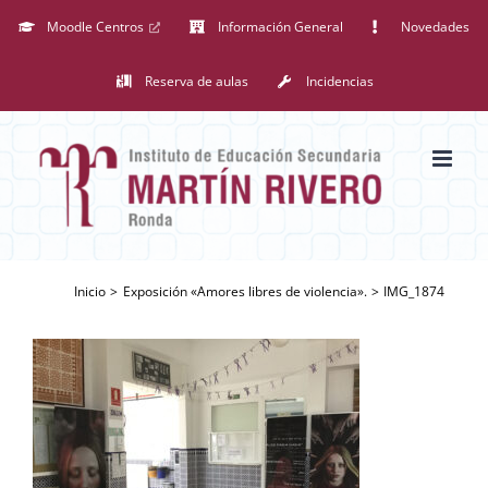
Saltar
Moodle Centros
Información General
Novedades
al
Reserva de aulas
Incidencias
contenido
Inicio
Exposición «Amores libres de violencia».
IMG_1874