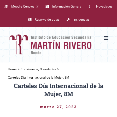
Saltar
Moodle Centros
Información General
Novedades
al
Reserva de aulas
Incidencias
contenido
Home
Convivencia
Novedades
Carteles Día Internacional de la Mujer, 8M
Carteles Día Internacional de la
Mujer, 8M
marzo 27, 2023