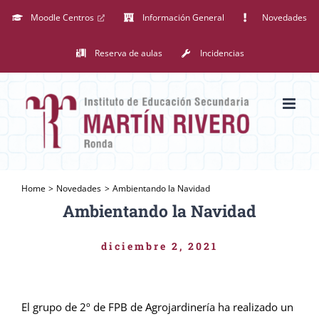
Saltar
Moodle Centros
Información General
Novedades
al
Reserva de aulas
Incidencias
contenido
Home
Novedades
Ambientando la Navidad
Ambientando la Navidad
diciembre 2, 2021
El grupo de 2º de FPB de Agrojardinería ha realizado un